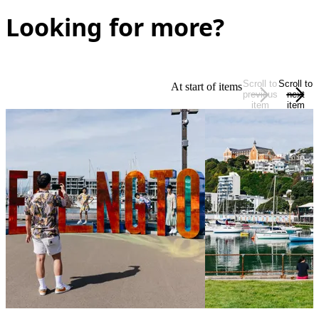
Looking for more?
Scroll to
Scroll to
At start of items
previous
next
item
item