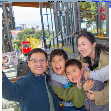
View
Open
Open
Go to section home
menu
favourites
searc